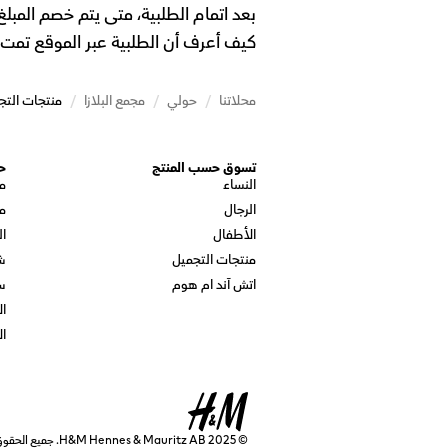
بعد اتمام الطلبية، متى يتم خصم المب
كيف أعرف أن الطلبية عبر الموقع تمت 
محلاتنا
/
حولي
/
مجمع البلازا
/
منتجات التج
تسوق حسب المنتج
ح
النساء
م
الرجال
م
الأطفال
ال
منتجات التجميل
ش
اتش آند ام هوم
س
ال
ال
© 2025 H&M Hennes & Mauritz AB. جميع الحقوق محفوظة.