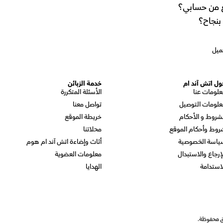
لغ من حسابي؟
بنجاح؟
ميل
ول اتش آند ام
خدمة الزبائن
علومات عنا
الأسئلة المتكررة
علومات التوصيل
تواصل معنا
شروط و الأحكام
خريطة الموقع
روط وأحكام الموقع
محلاتنا
ياسة الخصوصية
أثاث وإضاءة اتش آند ام هوم
إرجاع والاستبدال
معلومات العضوية
استدامة
الهدايا