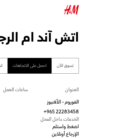
اتش آند ام الرجا
تسوق الآن
احصل على الاتجاهات
ان
العنوان
ساعات العمل
الفوروم - الأفنيوز
+965 22283458
الخدمات داخل المحل
اضغط واستلم
الإرجاع أونلاين