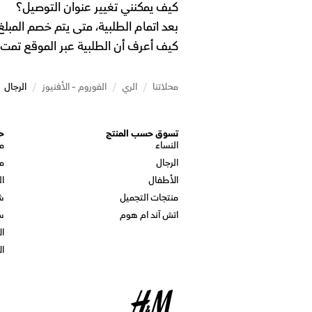
كيف يمكنني تغيير عنوان التوصيل؟
بعد اتمام الطلبية، متى يتم خصم المب
كيف أعرف أن الطلبية عبر الموقع تمت 
محلاتنا
/
الري
/
الفوروم - الأفنيوز
/
الرجال
تسوق حسب المنتج
ح
النساء
م
الرجال
م
الأطفال
ال
منتجات التجميل
ش
اتش آند ام هوم
س
ال
ال